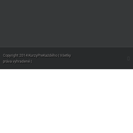
Copyright 2014 KurzyPreKaždého | Všetky
práva vyhradené |