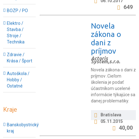
06.10.2017
649
BOZP / PO
Elektro /
Novela
Stavba /
zákona o
Stroje /
dani z
Technika
príjmov
Zdravie /
Actoris
Krása / Šport
System,s.r.o.
Novela zákona o dani z
Autoškola /
príjmov .Cieľom
Hobby /
školenia je podať
Ostatné
účastníkom ucelené
informácie týkajúce sa
danej problematiky.
Kraje
Bratislava
05.11.2015
Banskobystrický
40,00
kraj