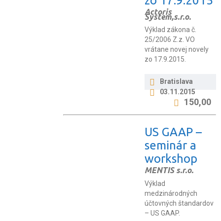
zo 17.9.2015
Actoris
System,s.r.o.
Výklad zákona č.
25/2006 Z.z. VO
vrátane novej novely
zo 17.9.2015.
Bratislava
03.11.2015
150,00
US GAAP –
seminár a
workshop
MENTIS s.r.o.
Výklad
medzinárodných
účtovných štandardov
– US GAAP.