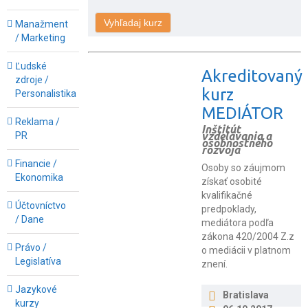
Manažment
/ Marketing
Ľudské
Akreditovaný
zdroje /
kurz
Personalistika
MEDIÁTOR
Reklama /
Inštitút
PR
vzdelávania a
osobnostného
rozvoja
Financie /
Osoby so záujmom
Ekonomika
získať osobité
kvalifikačné
Účtovníctvo
predpoklady,
/ Dane
mediátora podľa
zákona 420/2004 Z.z
Právo /
o mediácii v platnom
Legislatíva
znení.
Jazykové
Bratislava
kurzy