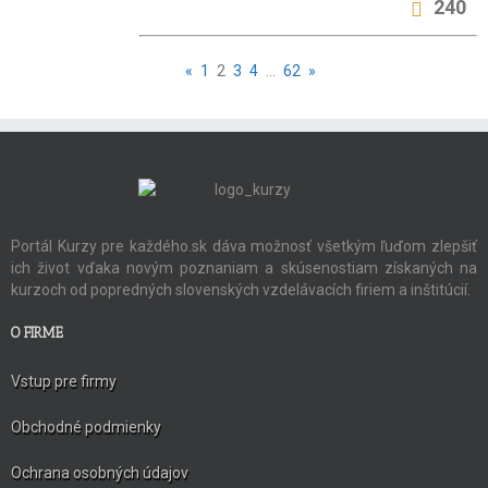
240
«
1
2
3
4
…
62
»
Portál Kurzy pre každého.sk dáva možnosť všetkým ľuďom zlepšiť
ich život vďaka novým poznaniam a skúsenostiam získaných na
kurzoch od popredných slovenských vzdelávacích firiem a inštitúcií.
O FIRME
Vstup pre firmy
Obchodné podmienky
Ochrana osobných údajov