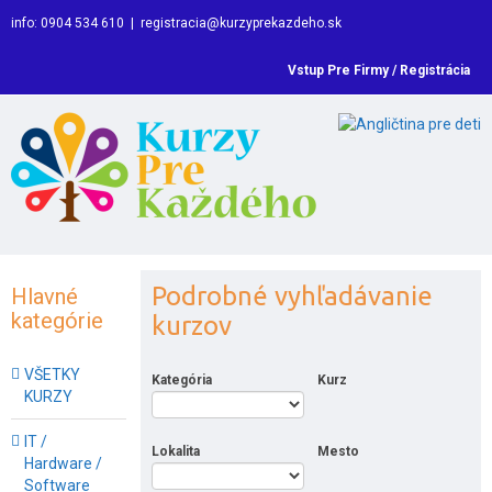
info: 0904 534 610
|
registracia@kurzyprekazdeho.sk
Vstup Pre Firmy / Registrácia
Podrobné vyhľadávanie
Hlavné
kategórie
kurzov
VŠETKY
Kategória
Kurz
KURZY
IT /
Lokalita
Mesto
Hardware /
Software